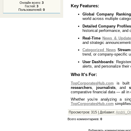
Онлайн всего:
3
Key Features:
Гостей:
3
Пользователей:
0
Global Company Ranking
world across multiple catego
Detailed Company Profiles
historical performance, and 
Real-Time
News & Update
and strategic announcements
Categorized News
Stream
trend, or company-specific 
User Dashboards
: Register
alerts, and personalize their
Who It's For:
TopCorporatesHub.com
is buil
researchers
,
journalists
, and
s
comparative financial data — all in
Whether you’re analyzing a sin
TopCorporatesHub.com
simplifies
Просмотров
:
315
|
Добавил
:
Andrii_O
Всего комментариев
:
0
Добавлять комментарии могу