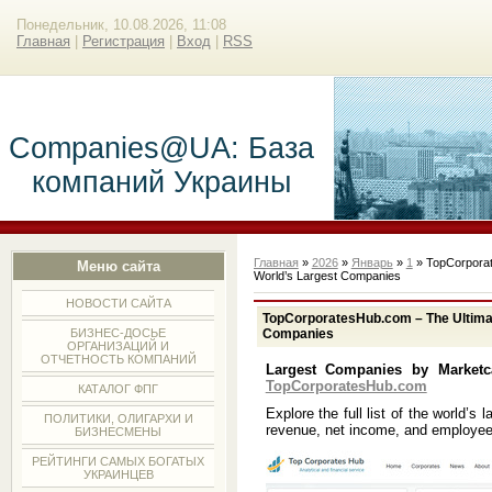
Понедельник, 10.08.2026, 11:08
Главная
|
Регистрация
|
Вход
|
RSS
Companies@UA: База
компаний Украины
Главная
»
2026
»
Январь
»
1
» TopCorporate
Меню сайта
World’s Largest Companies
НОВОСТИ САЙТА
TopCorporatesHub.com – The Ultimate
Companies
БИЗНЕС-ДОСЬЕ
ОРГАНИЗАЦИЙ И
ОТЧЕТНОСТЬ КОМПАНИЙ
Largest Companies by Market
TopCorporatesHub.com
КАТАЛОГ ФПГ
Explore the full list of the world’s
ПОЛИТИКИ, ОЛИГАРХИ И
revenue, net income, and employee
БИЗНЕСМЕНЫ
РЕЙТИНГИ САМЫХ БОГАТЫХ
УКРАИНЦЕВ