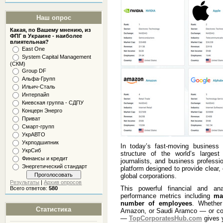
Наш опрос
Какая, по Вашему мнению, из
ФПГ в Украине - наиболее
влиятельная?
East One
System Capital Management
(СКМ)
Group DF
Альфа-Групп
Ильич-Сталь
Интерпайп
Киевская группа - СДПУ
Концерн Энерго
Приват
Смарт-групп
УкрАВТО
Укрподшипник
In today’s fast-moving business
УкрСиб
structure of the world’s largest
Финансы и кредит
journalists, and business professi
Энергетический стандарт
platform designed to provide clear,
global corporations.
Результаты
|
Архив опросов
This powerful financial and a
Всего ответов:
580
performance metrics including
mar
number of employees
. Whether
Статистика
Amazon, or Saudi Aramco — or com
—
TopCorporatesHub.com
gives y